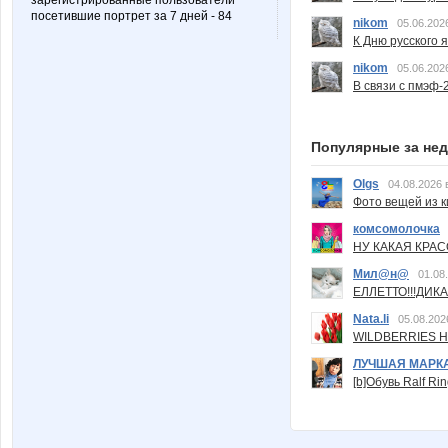
зарегистрированные пользователи
посетившие портрет за 7 дней - 84
nikom
05.06.202
К Дню русского 
nikom
05.06.202
В связи с пмэф-
Популярные за не
Olgs
04.08.2026 
Фото вещей из ки
комсомолочка
НУ КАКАЯ КРАСОТ
Мил@н@
01.08
ЕЛЛЕТТО!!!ДИК
Nata.li
05.08.202
WILDBERRIES Н
ЛУЧШАЯ МАРК
[b]Обувь Ralf Ri