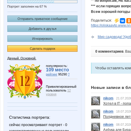
** по вопросам, НЕ к
*** если горящих вопр
Портрет заполнен на 67 %
Всем хорошей погоды 
Отправить приватное сообщение
Поделиться:
https://oliskaavto.www.n
Добавить в друзья
Мир садовода! Удоб
Игнорировать
Сделать подарок
0 комментариев
. Ва
Дачный. Основной.
популярность:
Чтобы оставлять ко
109 место
рейтинг
95290
?
Привилегированный
Новые записи в бл
пользователь
12
уровня
nikom
21.07.202
Хотел в IT - поп
nikom
18.07.202
Полдневное лет
Статистика портрета:
nikom
сейчас просматривают портрет - 0
08.07.202
Азбука для Бура