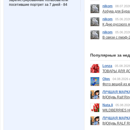
зарегистрированные пользователи
посетившие портрет за 7 дней - 84
nikom
08.07.202
Азбука для Бура
nikom
05.06.202
К Дню русского 
nikom
05.06.202
В связи с пмэф-
Популярные за не
Lonza
05.08.2026
ТОВАРЫ ДЛЯ ДО
Olgs
04.08.2026 
Фото вещей из ки
ЛУЧШАЯ МАРК
[b]Обувь Ralf Ri
Nata.li
05.08.202
WILDBERRIES Н
ЛУЧШАЯ МАРК
[b]Обувь RALF RI