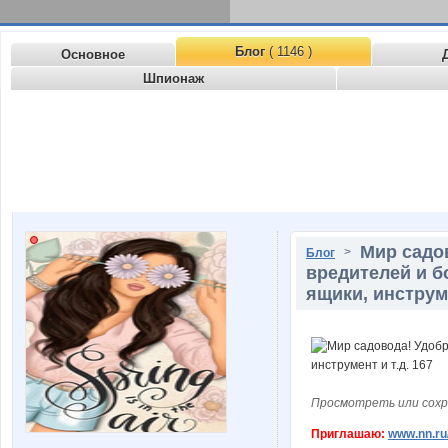
Блог
( 1146 )
Основное
Шпионаж
Мир садо
>
Блог
вредителей и б
ящики, инструме
Просмотреть или сохр
Приглашаю:
www.nn.ru