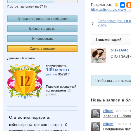
Поделиться:
Портрет заполнен на 67 %
https://oliskaavto.www.nn
Отправить приватное сообщение
Сибирские розы и в
2025.
Добавить в друзья
Игнорировать
1 комментарий
Сделать подарок
oliskaAvto
СТОП ЗАВТР
Дачный. Основной.
популярность:
109 место
рейтинг
95290
?
Чтобы оставлять ко
Привилегированный
пользователь
12
уровня
Новые записи в бл
nikom
21.07.202
Хотел в IT - поп
Статистика портрета:
nikom
18.07.202
сейчас просматривают портрет - 0
Полдневное лет